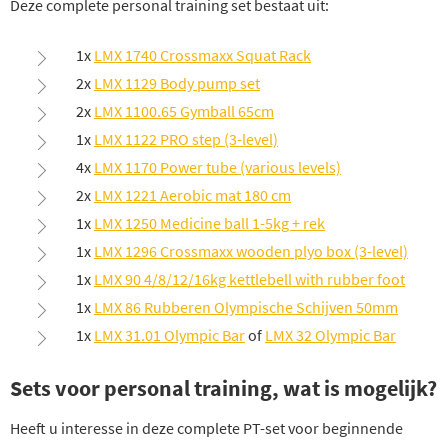
Deze complete personal training set bestaat uit:
1x
LMX 1740 Crossmaxx Squat Rack
2x
LMX 1129 Body pump set
2x
LMX 1100.65 Gymball 65cm
1x
LMX 1122 PRO step (3-level)
4x
LMX 1170 Power tube (various levels)
2x
LMX 1221 Aerobic mat 180 cm
1x
LMX 1250 Medicine ball 1-5kg + rek
1x
LMX 1296 Crossmaxx wooden plyo box (3-level)
1x
LMX 90 4/8/12/16kg kettlebell with rubber foot
1x
LMX 86 Rubberen Olympische Schijven 50mm
1x
LMX 31.01 Olympic Bar
of
LMX 32 Olympic Bar
Sets voor personal training, wat is mogelijk?
Heeft u interesse in deze complete PT-set voor beginnende