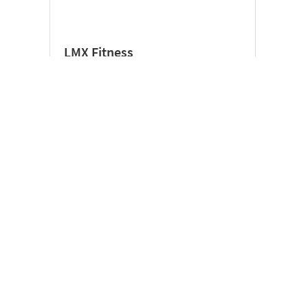
LMX Fitness
PERSONAL TRAINING IN NAALDWIJK?
BEKIJK DE MOGELIJKHEDEN